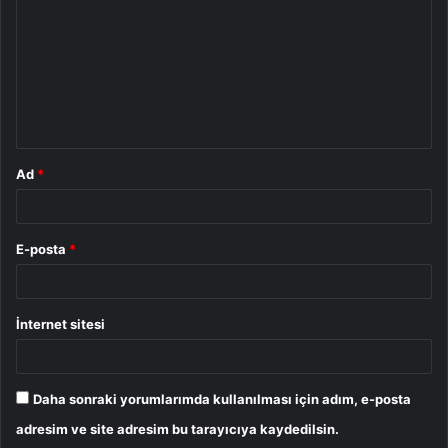
r
u
m
*
Ad
*
E-posta
*
İnternet sitesi
Daha sonraki yorumlarımda kullanılması için adım, e-posta
adresim ve site adresim bu tarayıcıya kaydedilsin.