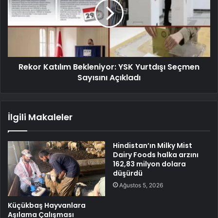
Rekor Katılım Bekleniyor: YSK Yurtdışı Seçmen
Sayısını Açıkladı
İlgili Makaleler
Hindistan’ın Milky Mist
Dairy Foods halka arzını
162,83 milyon dolara
düşürdü
Ağustos 5, 2026
Küçükbaş Hayvanlara
Aşılama Çalışması