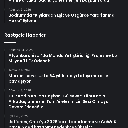
Altın Portakal ödüllü yönetmen jüri başkanı oldu
Ağustos 6, 2026
Bodrum’da “Kıyılardan Eşit ve Özgürce Yararlanma
Hakkı” Eylemi
Rastgele Haberler
Ağustos 24, 2025
Afyonkarahisar’da Manda Yetiştiriciliği Projesine 1,5
Milyon TL Ek Ödenek
Temmuz 4, 2026
Mardinli Veysi Usta 64 yıldır acıyı tatlıyı mırra ile
paylaşıyor
Ağustos 5, 2026
CHP Kadın Kolları Başkanı Gülsever: Tüm Kadın
Arkadaşlarımızın, Tüm Ailelerimizin Sesi Olmaya
Devam Edeceğiz
Eylül 26, 2025
Jefferies, Onto’yu 2026’daki toparlanma ve CoWoS
payının geri kazanımı nedeniyle yükseltti