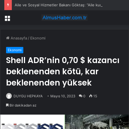
Aile ve Sosyal Hizmetler Bakanı Göktaş: “Aile kurmak, sevgi, sadakat ve sorumluluk üstüne yeni bir hayat kurmaktır”
Menü
Anasayfa
/
Ekonomi
Ekonomi
Shell ADR’nin 0,70 $ kazancı
beklenenden kötü, kar
beklenenden yüksek
DUYGU HEPKAYA
Mayıs 10, 2023
0
15
Bir dakikadan az