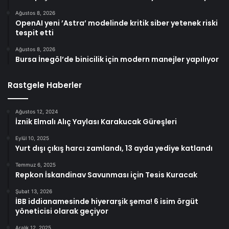
Ağustos 8, 2026
OpenAI yeni ’Astra’ modelinde kritik siber yetenek riski
tespit etti
Ağustos 8, 2026
Bursa İnegöl’de binicilik için modern manejler yapılıyor
Rastgele Haberler
Ağustos 12, 2024
İznik Elmalı Alıç Yaylası Karakucak Güreşleri
Eylül 10, 2025
Yurt dışı çıkış harcı zamlandı, 13 ayda yediye katlandı
Temmuz 6, 2025
Repkon İskandinav Savunması için Tesis Kuracak
Şubat 13, 2026
İBB iddianamesinde hiyerarşik şema! 6 isim örgüt
yöneticisi olarak geçiyor
Aralık 12, 2025