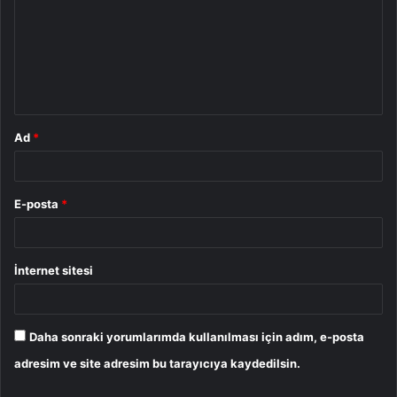
r
u
m
*
Ad
*
E-posta
*
İnternet sitesi
Daha sonraki yorumlarımda kullanılması için adım, e-posta
adresim ve site adresim bu tarayıcıya kaydedilsin.