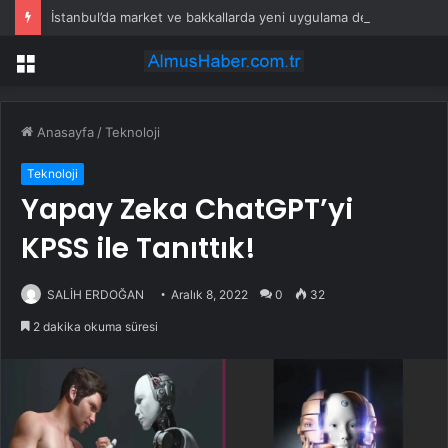
İstanbul’da market ve bakkallarda yeni uygulama devreye girdi
Menü
Anasayfa
/
Teknoloji
Teknoloji
Yapay Zeka ChatGPT’yi
KPSS ile Tanıttık!
SALİH ERDOĞAN
Aralık 8, 2022
0
32
2 dakika okuma süresi