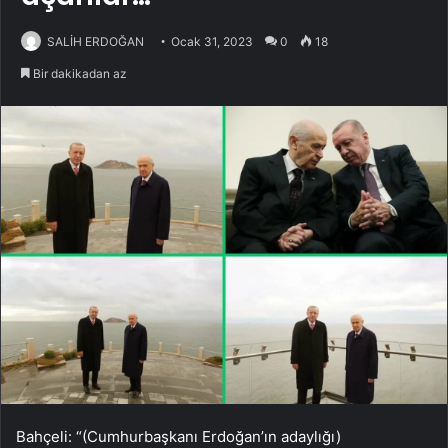
SALİH ERDOĞAN
Ocak 31, 2023
0
18
Bir dakikadan az
Bahçeli: “(Cumhurbaşkanı Erdoğan’ın adaylığı)