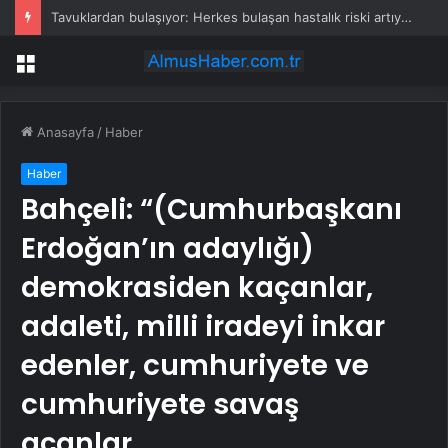
Tavuklardan bulaşıyor: Herkes bulaşan hastalık riski artıyor
Menü
Anasayfa
/
Haber
Haber
Bahçeli: “(Cumhurbaşkanı
Erdoğan’ın adaylığı)
demokrasiden kaçanlar,
adaleti, milli iradeyi inkar
edenler, cumhuriyete ve
cumhuriyete savaş
açanlar…