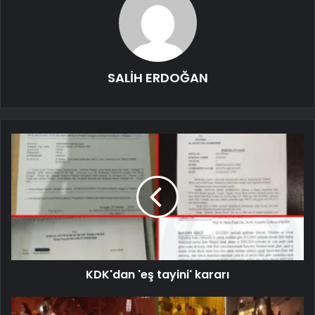
SALİH ERDOĞAN
KDK'dan 'eş tayini' kararı