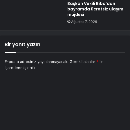
Başkan Vekili Biba’dan
bayramda ücretsiz ulaşım
müjdesi
Ağustos 7, 2026
Bir yanıt yazın
E-posta adresiniz yayınlanmayacak.
Gerekli alanlar
*
ile
işaretlenmişlerdir
Y
o
r
u
m
*