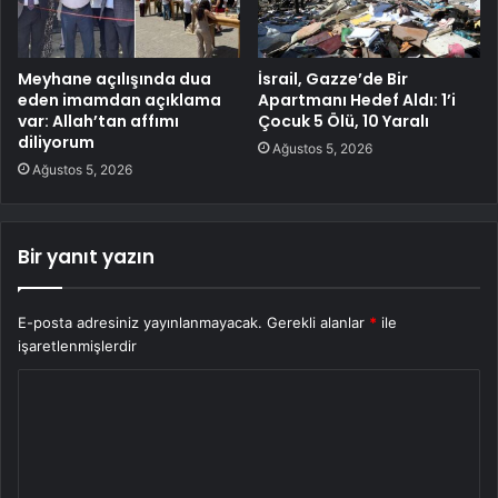
Meyhane açılışında dua
İsrail, Gazze’de Bir
eden imamdan açıklama
Apartmanı Hedef Aldı: 1’i
var: Allah’tan affımı
Çocuk 5 Ölü, 10 Yaralı
diliyorum
Ağustos 5, 2026
Ağustos 5, 2026
Bir yanıt yazın
E-posta adresiniz yayınlanmayacak.
Gerekli alanlar
*
ile
işaretlenmişlerdir
Y
o
r
u