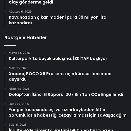
olay gönderme geldi
Ağustos 6, 2026
Kavanozdan çıkan madeni para 39 milyon lira
kazandırdı
Rastgele Haberler
Mayıs 13, 2026
Kültürpark’ta büyük buluşma: İZKİTAP başlıyor
Mart 18, 2026
Xiaomi, POCO X8 Pro serisi için küresel lansmanı
duyurdu
Nisan 14, 2026
Dolap’tan İkinci El Raporu: 307 Bin Ton COe Engellendi
Ocak 27, 2025
Yangın faciasında eşi ve kızını kaybeden Altın:
Sorumluların hak ettiği cezayı alması için savaşacağım
Eylül 5, 2025
İngiltere’de çimento üretimi 1950’den bu yana en