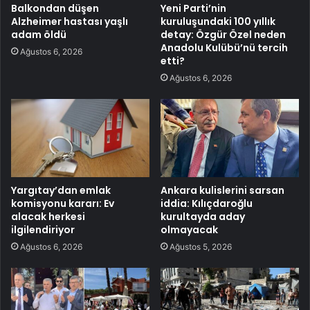
Balkondan düşen
Yeni Parti’nin
Alzheimer hastası yaşlı
kuruluşundaki 100 yıllık
adam öldü
detay: Özgür Özel neden
Anadolu Kulübü’nü tercih
Ağustos 6, 2026
etti?
Ağustos 6, 2026
Yargıtay’dan emlak
Ankara kulislerini sarsan
komisyonu kararı: Ev
iddia: Kılıçdaroğlu
alacak herkesi
kurultayda aday
ilgilendiriyor
olmayacak
Ağustos 6, 2026
Ağustos 5, 2026