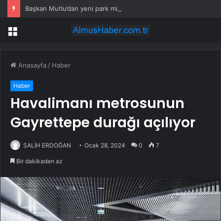
Başkan Mutlu’dan yeni park müjdesi
Menü
Anasayfa
/
Haber
Haber
Havalimanı metrosunun
Gayrettepe durağı açılıyor
SALİH ERDOĞAN
Ocak 28, 2024
0
7
Bir dakikadan az