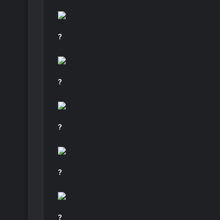
?
?
?
?
?