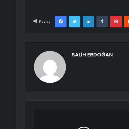
Facebook
Twitter
LinkedIn
Tumblr
Pint
Paylaş
SALİH ERDOĞAN