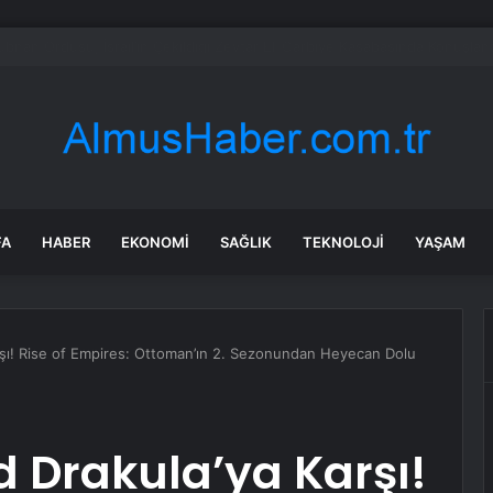
e düğün iptal olacaktı! Kız istemeye gelen aileye büyük ayıp
FA
HABER
EKONOMI
SAĞLIK
TEKNOLOJI
YAŞAM
rşı! Rise of Empires: Ottoman’ın 2. Sezonundan Heyecan Dolu
d Drakula’ya Karşı!