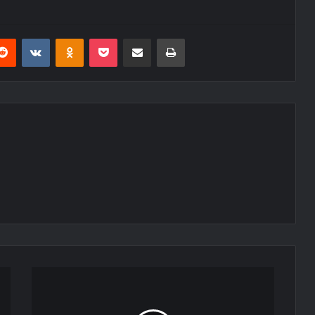
erest
Reddit
VKontakte
Odnoklassniki
Pocket
E-Posta ile paylaş
Yazdır