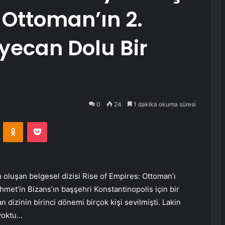
 Ottoman’ın 2.
ecan Dolu Bir
0
24
1 dakika okuma süresi
VKontakte
Odnoklassniki
Pocket
n oluşan belgesel dizisi Rise of Empires: Ottoman’ı
hmet’in Bizans’ın başşehri Konstantinopolis için bir
n dizinin birinci dönemi birçok kişi sevilmişti. Lakin
 yoktu…