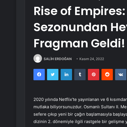
Rise of Empires:
Sezonundan Hey
Fragman Geldi!
SALİH ERDOĞAN
Kasım 24, 2022
Facebook
Twitter
LinkedIn
Tumblr
Pinterest
Reddit
2020 yılında Netflix’te yayınlanan ve 6 kısımda
mutlaka biliyorsunuzdur. Osmanlı Sultanı II. Me
sefere çıkıp yeni bir çağın başlamasıyla başlaya
dizinin 2. dönemiyle ilgili rastgele bir gelişme