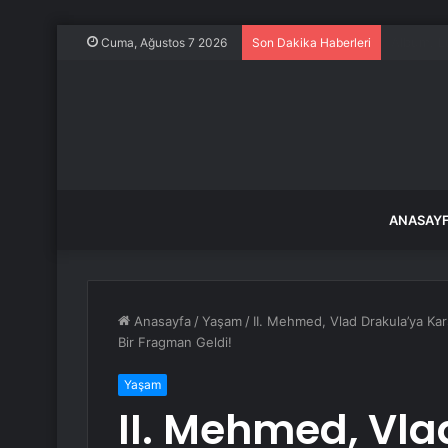
Neredeys
Cuma, Ağustos 7 2026
Son Dakika Haberleri
ANASAY
Anasayfa
/
Yaşam
/
II. Mehmed, Vlad Drakula’ya Ka
Bir Fragman Geldi!
Yaşam
II. Mehmed, Vla