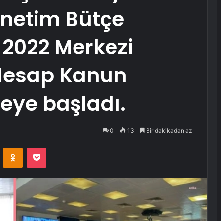
önetim Bütçe
e 2022 Merkezi
Hesap Kanun
meye başladı.
0
13
Bir dakikadan az
VKontakte
Odnoklassniki
Pocket