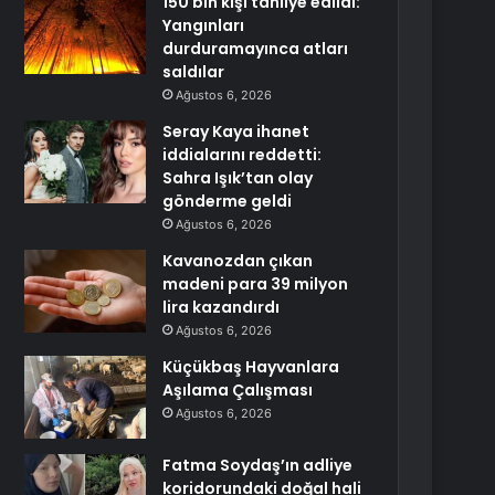
150 bin kişi tahliye edildi:
Yangınları
durduramayınca atları
saldılar
Ağustos 6, 2026
Seray Kaya ihanet
iddialarını reddetti:
Sahra Işık’tan olay
gönderme geldi
Ağustos 6, 2026
Kavanozdan çıkan
madeni para 39 milyon
lira kazandırdı
Ağustos 6, 2026
Küçükbaş Hayvanlara
Aşılama Çalışması
Ağustos 6, 2026
Fatma Soydaş’ın adliye
koridorundaki doğal hali