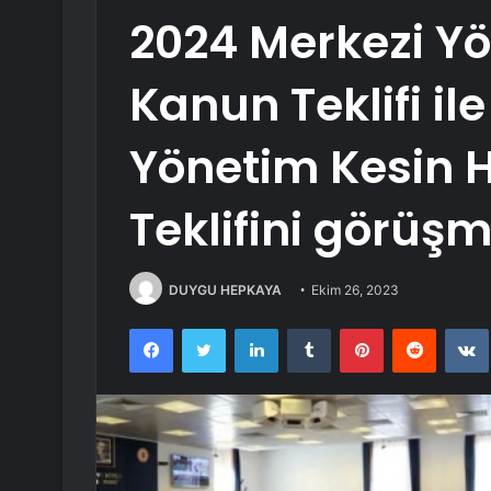
2024 Merkezi Y
Kanun Teklifi il
Yönetim Kesin 
Teklifini görüş
DUYGU HEPKAYA
Ekim 26, 2023
Facebook
Twitter
LinkedIn
Tumblr
Pinterest
Reddit