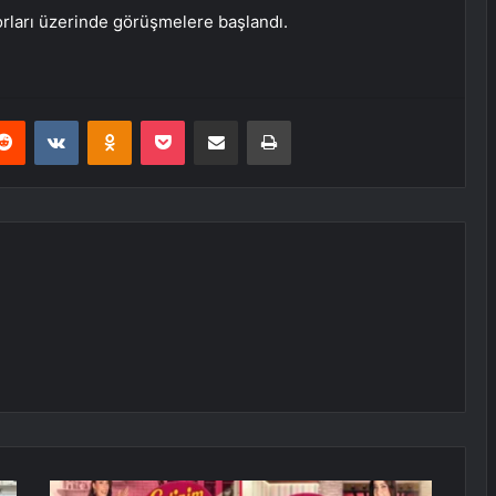
rları üzerinde görüşmelere başlandı.
erest
Reddit
VKontakte
Odnoklassniki
Pocket
E-Posta ile paylaş
Yazdır