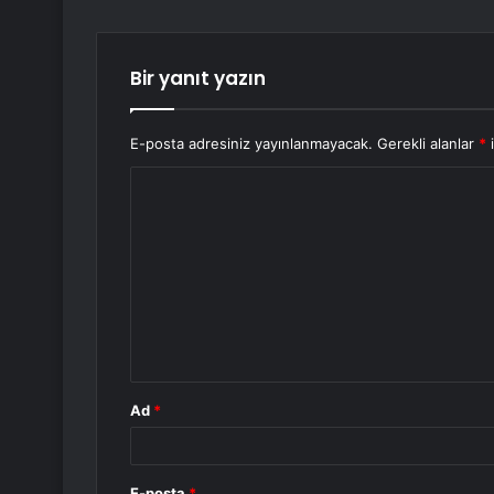
Bir yanıt yazın
E-posta adresiniz yayınlanmayacak.
Gerekli alanlar
*
i
Y
o
r
u
m
*
Ad
*
E-posta
*