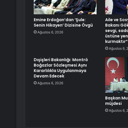
Emine Erdoğan’dan ‘Şule:
Aile ve Sos
Senin Hikayen’ Dizisine Övgü
Bakanı Gök
sevgi, sad
Ağustos 6, 2026
üstüne yen
kurmaktır”
Ağustos 6, 
Dışişleri Bakanlığı: Montrö
Boğazlar Sözleşmesi Aynı
Kararlılıkla Uygulanmaya
Devam Edecek
Ağustos 6, 2026
Başkan Mut
müjdesi
Ağustos 6, 