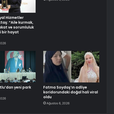
yal Hizmetler
taş: “Aile kurmak,
akat ve sorumluluk
i bir hayat
2026
lu’dan yeni park
Fatma Soydaş’ın adliye
koridorundaki doğal hali viral
oldu
2026
Ağustos 6, 2026