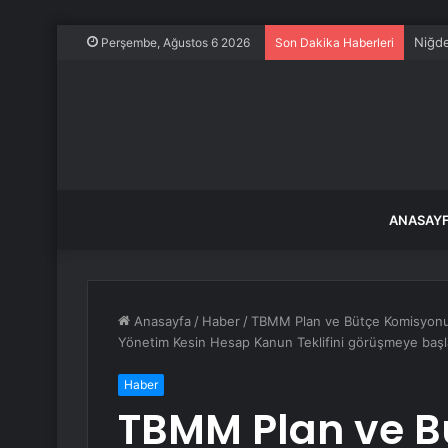
Niğde
Perşembe, Ağustos 6 2026
Son Dakika Haberleri
ANASAY
Anasayfa
/
Haber
/
TBMM Plan ve Bütçe Komisyonu,
Yönetim Kesin Hesap Kanun Teklifini görüşmeye başl
Haber
TBMM Plan ve B