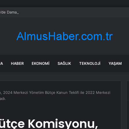
’de Damat Kayınbabasını Bıçakladı
FA
HABER
EKONOMI
SAĞLIK
TEKNOLOJI
YAŞAM
 2024 Merkezi Yönetim Bütçe Kanun Teklifi ile 2022 Merkezi
adı.
ütçe Komisyonu,