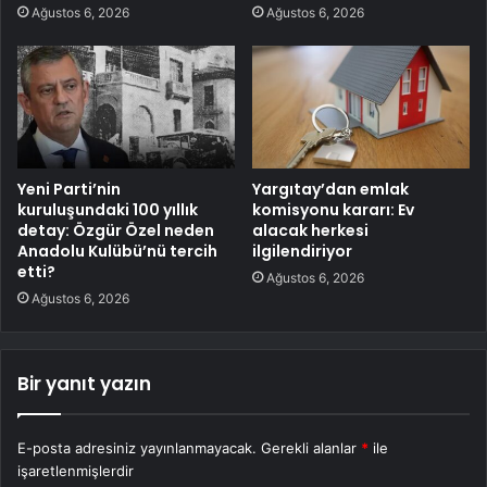
Ağustos 6, 2026
Ağustos 6, 2026
Yeni Parti’nin
Yargıtay’dan emlak
kuruluşundaki 100 yıllık
komisyonu kararı: Ev
detay: Özgür Özel neden
alacak herkesi
Anadolu Kulübü’nü tercih
ilgilendiriyor
etti?
Ağustos 6, 2026
Ağustos 6, 2026
Bir yanıt yazın
E-posta adresiniz yayınlanmayacak.
Gerekli alanlar
*
ile
işaretlenmişlerdir