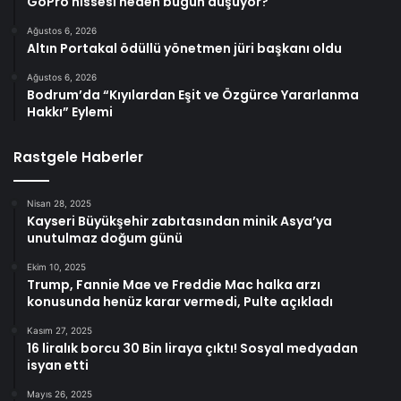
GoPro hissesi neden bugün düşüyor?
Ağustos 6, 2026
Altın Portakal ödüllü yönetmen jüri başkanı oldu
Ağustos 6, 2026
Bodrum’da “Kıyılardan Eşit ve Özgürce Yararlanma
Hakkı” Eylemi
Rastgele Haberler
Nisan 28, 2025
Kayseri Büyükşehir zabıtasından minik Asya’ya
unutulmaz doğum günü
Ekim 10, 2025
Trump, Fannie Mae ve Freddie Mac halka arzı
konusunda henüz karar vermedi, Pulte açıkladı
Kasım 27, 2025
16 liralık borcu 30 Bin liraya çıktı! Sosyal medyadan
isyan etti
Mayıs 26, 2025