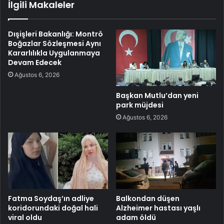
İlgili Makaleler
Dışişleri Bakanlığı: Montrö
Boğazlar Sözleşmesi Aynı
Kararlılıkla Uygulanmaya
Devam Edecek
Ağustos 6, 2026
Başkan Mutlu’dan yeni
park müjdesi
Ağustos 6, 2026
Fatma Soydaş’ın adliye
Balkondan düşen
koridorundaki doğal hali
Alzheimer hastası yaşlı
viral oldu
adam öldü