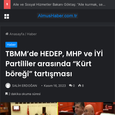
Aile ve Sosyal Hizmetler Bakanı Göktaş: “Aile kurmak, sevgi, sadakat ve sorumluluk üstüne yeni bir hayat kurmaktır”
Menü
Anasayfa
/
Haber
Haber
TBMM’de HEDEP, MHP ve İYİ
Partililer arasında “Kürt
böreği” tartışması
SALİH ERDOĞAN
Kasım 16, 2023
0
8
2 dakika okuma süresi