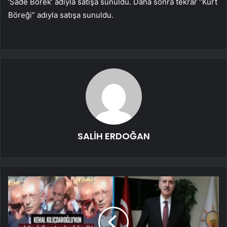
‘Sade Börek’ adıyla satışa sunuldu. Daha sonra tekrar “Kürt
Böreği” adıyla satışa sunuldu.
SALİH ERDOĞAN