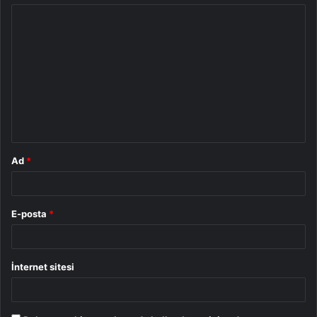
Y
o
r
u
m
*
Ad
*
E-posta
*
İnternet sitesi