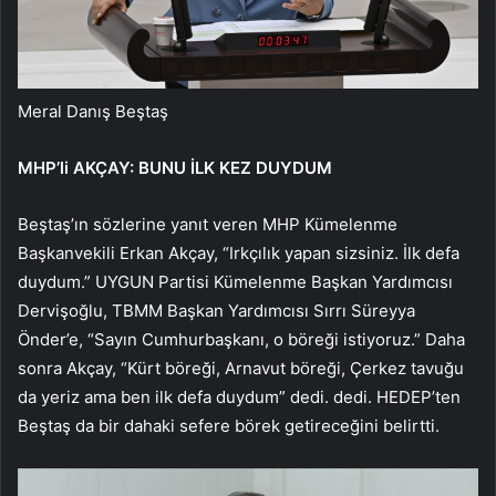
Meral Danış Beştaş
MHP’li AKÇAY: BUNU İLK KEZ DUYDUM
Beştaş’ın sözlerine yanıt veren MHP Kümelenme
Başkanvekili Erkan Akçay, “Irkçılık yapan sizsiniz. İlk defa
duydum.” UYGUN Partisi Kümelenme Başkan Yardımcısı
Dervişoğlu, TBMM Başkan Yardımcısı Sırrı Süreyya
Önder’e, “Sayın Cumhurbaşkanı, o böreği istiyoruz.” Daha
sonra Akçay, “Kürt böreği, Arnavut böreği, Çerkez tavuğu
da yeriz ama ben ilk defa duydum” dedi. dedi. HEDEP’ten
Beştaş da bir dahaki sefere börek getireceğini belirtti.